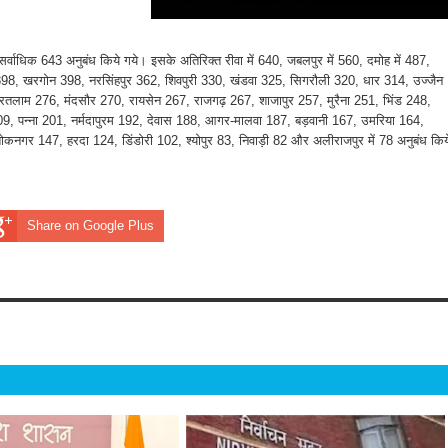
्वाधिक 643 अनुबंध किये गये। इसके अतिरिक्त रीवा में 640, जबलपुर में 560, दमोह में 487,
 398, खरगोन 398, नरसिंहपुर 362, शिवपुरी 330, खंडवा 325, सिगरौली 320, धार 314, उज्जैन
तलाम 276, मंदसौर 270, रायसेन 267, राजगढ़ 267, शाजापुर 257, मुरैना 251, भिंड 248,
9, पन्ना 201, नर्मदापुरम 192, देवास 188, आगर-मालवा 187, बड़वानी 167, उमरिया 164,
नगर 147, हरदा 124, डिंडोरी 102, श्योपुर 83, निवाड़ी 82 और अलीराजपुर में 78 अनुबंध किय
Share on Google Plus