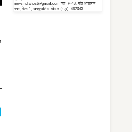
newsindiahost@gmail.com पता: P-48, संत आशाराम
नगर, फेस-1, बागमुगालिया भोपाल (मप्र)- 462043
े