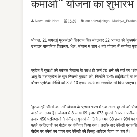
कमाओ" योजना का शुभारंभ
News India Host
18:30
cm shivraj singh
,
Madhya_Prades
भोपाल, 21 अगस्त| मुख्यमंत्री शिवराज सिंह मंगलवार 22 अगस्त को 'मुख्यमंत
उच्चतर माध्यमिक विद्यालय, भेल, भोपाल में शाम 4 बजे योजना में चयनित यु
प्रदेश में युवाओं को कौशल विकास के साथ ही 'लर्न एंड अर्न' की तर्ज पर "ऑन
आयु के मध्यप्रदेश के मूल निवासी युवाओं को, जिन्होंने 12वीं/आईटीआई या उसस
दौरान प्रशिक्षणार्थियों को 8 से 10 हजार रूपये का स्टायपेंड भी दिया जाएगा।
'मुख्यमंत्री सीखो-कमाओ' योजना के प्रथम चरण में एक लाख युवाओं को रोजगार
करने का लक्ष्य है। योजना में 8 लाख 69 हजार 673 युवाओं ने अपना पंजी
हजार 450 प्रतिष्ठानों ने पंजीकृत युवाओं के लिये लगभग 68 हजार 984 पद प्
पहले प्रतिष्ठानों का पोर्टल पर पंजीयन किया गया। इसके बाद वेकेंसी प्रकाशि
पोर्टल पर कोर्स का चयन कर वेकेंसी की विरूद्ध आवेदन किया जा रहा है।