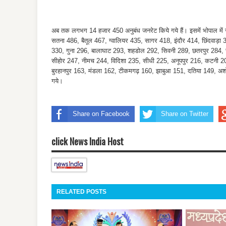
अब तक लगभग 14 हजार 450 अनुबंध जनरेट किये गये हैं। इसमें भोपाल में सर
सतना 486, बैतूल 467, ग्वालियर 435, सागर 418, इंदौर 414, छिंदवाड़ा
330, गुना 296, बालाघाट 293, शहडोल 292, सिवनी 289, छतरपुर 284, र
सीहोर 247, नीमच 244, विदिशा 235, सीधी 225, अनूपपुर 216, कटनी 20
बुरहानपुर 163, मंडला 162, टीकमगढ़ 160, झाबुआ 151, दतिया 149, अशोक
गये।
Share on Facebook
Share on Twitter
click News India Host
RELATED POSTS