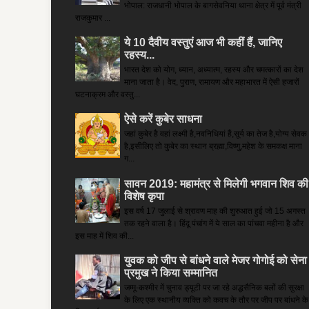
भोपाल: राजधानी भोपाल के बागसेवनिया थाना क्षेत्र में पूर्व मंत्री
राजकुमार ...
ये 10 दैवीय वस्तुएं आज भी कहीं हैं, जानिए
रहस्य...
भारत देश को योग, ध्यान, अध्यात्म, रहस्य और चमत्कारों का देश
माना जाता है। वेद, पुराण, रामायण और महाभारत में ऐसी हजारों
घटनाक्रम और वस्तु...
ऐसे करें कुबेर साधना
जहां कुबेर है­ वहां लक्ष्मी है,नवनिधियां हैं,सूर्य का तेज है,योग्य सेवक
है,इसीलिए तो कुबेर का स्थान ब्रह्मा,विष्णु,महेश के समकक्ष माना
ग...
सावन 2019: महामंत्र से मिलेगी भगवान शिव की
विशेष कृपा
इस वर्ष 17 जुलाई से श्रावण माह की शुरुआत हुई जो 15 अगस्त
तक रहने वाला है। हिंदू पंचांग में ये साल का पांचवा महीना है और
इस माह में शिव की...
युवक को जीप से बांधने वाले मेजर गोगोई को सेना
प्रमुख ने किया सम्‍मानित
जम्मू-कश्मीर में चुनाव ड्यूटी पर जा रहे अद्धसैनिक बलों की सुरक्षा
के लिए एक स्थानीय व्यक्ति को कवच के तौर पर जीप पर बांधने के