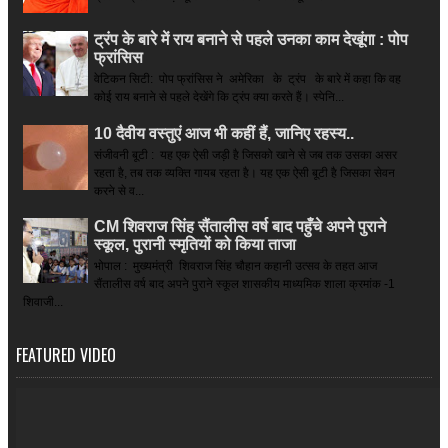
ट्रंप के बारे में राय बनाने से पहले उनका काम देखूंगा : पोप
फ्रांसिस
वेटिकन सिटी: पोप फ्रांसिस ने अमेरिका के ट्रंप के बारे में कहा कि वह
कोई राय बनाने से पहले देखेंगे कि ट्रंप क्या करते हैं। स्पेनि...
10 दैवीय वस्तुएं आज भी कहीं हैं, जानिए रहस्य..
संजीवनी बूटी : यह एक ऐसी जड़ी है जिसको खाने से जब तक उसका असर
रहता है, तब तक व्यक्ति गायब रहता है। यह एक ऐसी बूटी है जिसका सेवन
करने से व...
CM शिवराज सिंह सैंतालीस वर्ष बाद पहुँचे अपने पुराने
स्कूल, पुरानी स्मृतियों को किया ताजा
भोपाल : मुख्यमंत्री शिवराज सिंह चौहान कहानी उत्सव के तहत आज
सैंतालीस वर्ष बाद अपने पुराने स्कूल शासकीय माध्यमिक शाला क्रमांक -1
शिवाजी...
FEATURED VIDEO