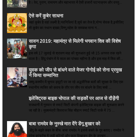
है। वेद, पुराण, रामायण और महाभारत में ऐसी हजारों घटनाक्रम और वस्तु...
ऐसे करें कुबेर साधना
जहां कुबेर है­ वहां लक्ष्मी है,नवनिधियां हैं,सूर्य का तेज है,योग्य सेवक है,इसीलिए
तो कुबेर का स्थान ब्रह्मा,विष्णु,महेश के समकक्ष माना ग...
सावन 2019: महामंत्र से मिलेगी भगवान शिव की विशेष
कृपा
इस वर्ष 17 जुलाई से श्रावण माह की शुरुआत हुई जो 15 अगस्त तक रहने
वाला है। हिंदू पंचांग में ये साल का पांचवा महीना है और इस माह में शिव की...
युवक को जीप से बांधने वाले मेजर गोगोई को सेना प्रमुख
ने किया सम्‍मानित
जम्मू-कश्मीर में चुनाव ड्यूटी पर जा रहे अद्धसैनिक बलों की सुरक्षा के लिए एक
स्थानीय व्यक्ति को कवच के तौर पर जीप पर बांधने के लिए चर्चा ...
इलेक्ट्रिक बाइक भोपाल की सड़कों पर आज से दौड़ेंगी
राजधानी में गुरुवार से स्मार्ट सिटी कंपनी इलेक्ट्रिक बाइक की शुरुआत करने
जा रही है। मुख्यमंत्री शिवराज सिंह चौहान स्मार्ट सिटी पार्क में 75 ...
बाबा रामदेव के नुस्खे मात देंगे डेंगू बुखार को
डेंगू के बढ़ते कहर के बीच बाबा रामदेव ने इससे बचने के गुर बताए। रामदेव ने
प्रेस कांफ्रेंस में जड़ी बूटियों और फल दिखाकर डेंगू के उपचार...