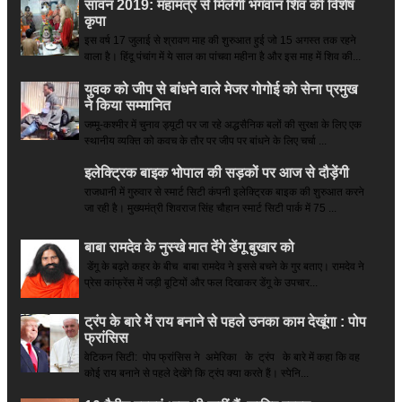
सावन 2019: महामंत्र से मिलेगी भगवान शिव की विशेष
कृपा
इस वर्ष 17 जुलाई से श्रावण माह की शुरुआत हुई जो 15 अगस्त तक रहने
वाला है। हिंदू पंचांग में ये साल का पांचवा महीना है और इस माह में शिव की...
युवक को जीप से बांधने वाले मेजर गोगोई को सेना प्रमुख
ने किया सम्‍मानित
जम्मू-कश्मीर में चुनाव ड्यूटी पर जा रहे अद्धसैनिक बलों की सुरक्षा के लिए एक
स्थानीय व्यक्ति को कवच के तौर पर जीप पर बांधने के लिए चर्चा ...
इलेक्ट्रिक बाइक भोपाल की सड़कों पर आज से दौड़ेंगी
राजधानी में गुरुवार से स्मार्ट सिटी कंपनी इलेक्ट्रिक बाइक की शुरुआत करने
जा रही है। मुख्यमंत्री शिवराज सिंह चौहान स्मार्ट सिटी पार्क में 75 ...
बाबा रामदेव के नुस्खे मात देंगे डेंगू बुखार को
डेंगू के बढ़ते कहर के बीच बाबा रामदेव ने इससे बचने के गुर बताए। रामदेव ने
प्रेस कांफ्रेंस में जड़ी बूटियों और फल दिखाकर डेंगू के उपचार...
ट्रंप के बारे में राय बनाने से पहले उनका काम देखूंगा : पोप
फ्रांसिस
वेटिकन सिटी: पोप फ्रांसिस ने अमेरिका के ट्रंप के बारे में कहा कि वह
कोई राय बनाने से पहले देखेंगे कि ट्रंप क्या करते हैं। स्पेनि...