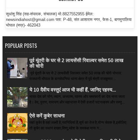
सुधांशु सिंह (सह-संपादक, संचालक) मो.8827552955 ईमेल:
newsindiahost@gmail.com पता: P-48, संत आशाराम नगर, फेस-1, बागमुगालिया
भोपाल (मप्र)- 462043
POPULAR POSTS
पूर्व मूंत्री के घर से 2 लायसेंसी रिवाल्वर समेत 50 लाख
की चोरी
पूर्व मूंत्री के घर से 2 लायसेंसी रिवाल्वर समेत 50 लाख की चोरी भोपाल:
राजधानी भोपाल के बागसेवनिया थाना क्षेत्र में पूर्व मंत्री राजकुमार ...
ये 10 दैवीय वस्तुएं आज भी कहीं हैं, जानिए रहस्य...
भारत देश को योग, ध्यान, अध्यात्म, रहस्य और चमत्कारों का देश माना जाता
है। वेद, पुराण, रामायण और महाभारत में ऐसी हजारों घटनाक्रम और वस्तु...
ऐसे करें कुबेर साधना
जहां कुबेर है­ वहां लक्ष्मी है,नवनिधियां हैं,सूर्य का तेज है,योग्य सेवक है,इसीलिए
तो कुबेर का स्थान ब्रह्मा,विष्णु,महेश के समकक्ष माना ग...