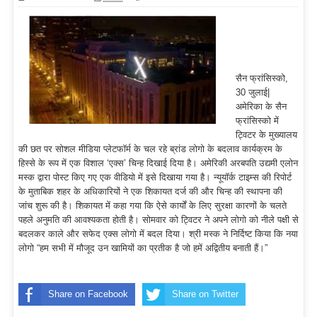
सैन फ्रांसिस्को,
30 जुलाई|
अमेरिका के सैन
फ्रांसिस्को में
ट्विटर के मुख्यालय
की छत पर सोशल मीडिया प्लेटफॉर्म के चल रहे ब्रांड लोगो के बदलाव कार्यक्रम के
हिस्से के रूप में एक विशाल ‘एक्स’ चिन्ह दिखाई दिया है। अमेरिकी अरबपति उद्यमी एलोन
मस्क द्वारा पोस्ट किए गए एक वीडियो में इसे दिखाया गया है। न्यूयॉर्क टाइम्स की रिपोर्ट
के मुताबिक शहर के अधिकारियों ने एक शिकायत दर्ज की और चिन्ह की स्थापना की
जांच शुरू की है। शिकायत में कहा गया कि ऐसे कार्यों के लिए सुरक्षा कारणों के चलते
पहले अनुमति की आवश्यकता होती है। सोमवार को ट्विटर ने अपने लोगो को नीले पक्षी से
बदलकर काले और सफेद एक्स लोगो में बदल दिया। श्री मस्क ने निर्दिष्ट किया कि नया
लोगो “हम सभी में मौजूद उन खामियों का प्रतीक है जो हमें अद्वितीय बनाती हैं।”
Share on Facebook
Share on Twitter