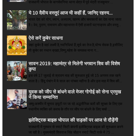
राजधानी भोपाल के बागसेवनिया थाना क्षेत्र में पूर्व मंत्री राजकुमार ...
ये 10 दैवीय वस्तुएं आज भी कहीं हैं, जानिए रहस्य...
भारत देश को योग, ध्यान, अध्यात्म, रहस्य और चमत्कारों का देश माना जाता
है। वेद, पुराण, रामायण और महाभारत में ऐसी हजारों घटनाक्रम और वस्तु...
ऐसे करें कुबेर साधना
जहां कुबेर है­ वहां लक्ष्मी है,नवनिधियां हैं,सूर्य का तेज है,योग्य सेवक है,इसीलिए
तो कुबेर का स्थान ब्रह्मा,विष्णु,महेश के समकक्ष माना ग...
सावन 2019: महामंत्र से मिलेगी भगवान शिव की विशेष
कृपा
इस वर्ष 17 जुलाई से श्रावण माह की शुरुआत हुई जो 15 अगस्त तक रहने
वाला है। हिंदू पंचांग में ये साल का पांचवा महीना है और इस माह में शिव की...
युवक को जीप से बांधने वाले मेजर गोगोई को सेना प्रमुख
ने किया सम्‍मानित
जम्मू-कश्मीर में चुनाव ड्यूटी पर जा रहे अद्धसैनिक बलों की सुरक्षा के लिए एक
स्थानीय व्यक्ति को कवच के तौर पर जीप पर बांधने के लिए चर्चा ...
इलेक्ट्रिक बाइक भोपाल की सड़कों पर आज से दौड़ेंगी
राजधानी में गुरुवार से स्मार्ट सिटी कंपनी इलेक्ट्रिक बाइक की शुरुआत करने
जा रही है। मुख्यमंत्री शिवराज सिंह चौहान स्मार्ट सिटी पार्क में 75 ...