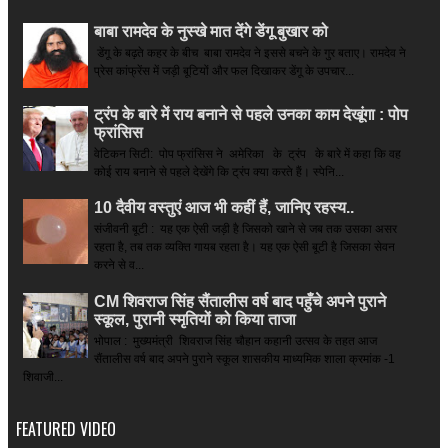
बाबा रामदेव के नुस्खे मात देंगे डेंगू बुखार को
डेंगू के बढ़ते कहर के बीच बाबा रामदेव ने इससे बचने के गुर बताए। रामदेव ने
प्रेस कांफ्रेंस में जड़ी बूटियों और फल दिखाकर डेंगू के उपचार...
ट्रंप के बारे में राय बनाने से पहले उनका काम देखूंगा : पोप
फ्रांसिस
वेटिकन सिटी: पोप फ्रांसिस ने अमेरिका के ट्रंप के बारे में कहा कि वह
कोई राय बनाने से पहले देखेंगे कि ट्रंप क्या करते हैं। स्पेनि...
10 दैवीय वस्तुएं आज भी कहीं हैं, जानिए रहस्य..
संजीवनी बूटी : यह एक ऐसी जड़ी है जिसको खाने से जब तक उसका असर
रहता है, तब तक व्यक्ति गायब रहता है। यह एक ऐसी बूटी है जिसका सेवन
करने से व...
CM शिवराज सिंह सैंतालीस वर्ष बाद पहुँचे अपने पुराने
स्कूल, पुरानी स्मृतियों को किया ताजा
भोपाल : मुख्यमंत्री शिवराज सिंह चौहान कहानी उत्सव के तहत आज
सैंतालीस वर्ष बाद अपने पुराने स्कूल शासकीय माध्यमिक शाला क्रमांक -1
शिवाजी...
FEATURED VIDEO