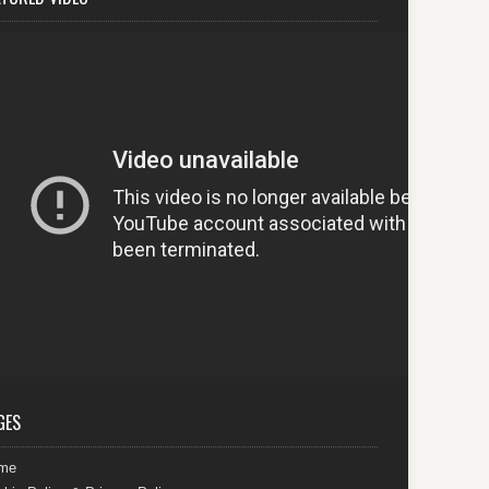
GES
me