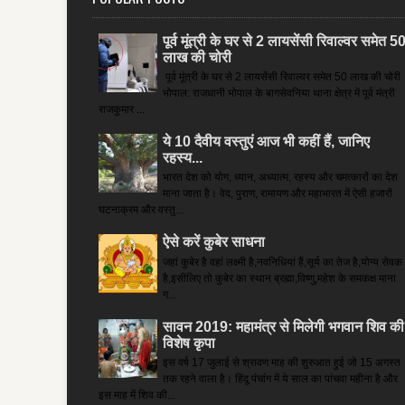
पूर्व मूंत्री के घर से 2 लायसेंसी रिवाल्वर समेत 5
लाख की चोरी
पूर्व मूंत्री के घर से 2 लायसेंसी रिवाल्वर समेत 50 लाख की चोरी
भोपाल: राजधानी भोपाल के बागसेवनिया थाना क्षेत्र में पूर्व मंत्री
राजकुमार ...
ये 10 दैवीय वस्तुएं आज भी कहीं हैं, जानिए
रहस्य...
भारत देश को योग, ध्यान, अध्यात्म, रहस्य और चमत्कारों का देश
माना जाता है। वेद, पुराण, रामायण और महाभारत में ऐसी हजारों
घटनाक्रम और वस्तु...
ऐसे करें कुबेर साधना
जहां कुबेर है­ वहां लक्ष्मी है,नवनिधियां हैं,सूर्य का तेज है,योग्य सेवक
है,इसीलिए तो कुबेर का स्थान ब्रह्मा,विष्णु,महेश के समकक्ष माना
ग...
सावन 2019: महामंत्र से मिलेगी भगवान शिव की
विशेष कृपा
इस वर्ष 17 जुलाई से श्रावण माह की शुरुआत हुई जो 15 अगस्त
तक रहने वाला है। हिंदू पंचांग में ये साल का पांचवा महीना है और
इस माह में शिव की...