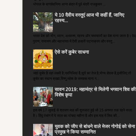
भोपाल के बागसेवनिया थाना क्षेत्र में पूर्व मंत्री राजकुमार ...
ये 10 दैवीय वस्तुएं आज भी कहीं हैं, जानिए
रहस्य...
भारत देश को योग, ध्यान, अध्यात्म, रहस्य और चमत्कारों का देश माना जाता है। वेद
पुराण, रामायण और महाभारत में ऐसी हजारों घटनाक्रम और वस्तु...
ऐसे करें कुबेर साधना
जहां कुबेर है­ वहां लक्ष्मी है,नवनिधियां हैं,सूर्य का तेज है,योग्य सेवक है,इसीलिए तो
कुबेर का स्थान ब्रह्मा,विष्णु,महेश के समकक्ष माना ग...
सावन 2019: महामंत्र से मिलेगी भगवान शिव की
विशेष कृपा
इस वर्ष 17 जुलाई से श्रावण माह की शुरुआत हुई जो 15 अगस्त तक रहने वाला
है। हिंदू पंचांग में ये साल का पांचवा महीना है और इस माह में शिव की...
युवक को जीप से बांधने वाले मेजर गोगोई को सेना
प्रमुख ने किया सम्‍मानित