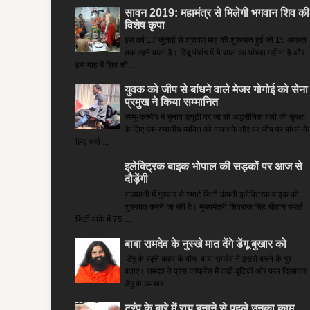
सावन 2019: महामंत्र से मिलेगी भगवान शिव की
विशेष कृपा
इस वर्ष 17 जुलाई से श्रावण माह की शुरुआत हुई जो 15 अगस्त
तक रहने वाला है। हिंदू पंचांग में ये साल का पांचवा महीना है और
इस माह में शिव की...
युवक को जीप से बांधने वाले मेजर गोगोई को सेना
प्रमुख ने किया सम्‍मानित
जम्मू-कश्मीर में चुनाव ड्यूटी पर जा रहे अद्धसैनिक बलों की सुरक्षा
के लिए एक स्थानीय व्यक्ति को कवच के तौर पर जीप पर बांधने के
लिए चर्चा ...
इलेक्ट्रिक बाइक भोपाल की सड़कों पर आज से
दौड़ेंगी
राजधानी में गुरुवार से स्मार्ट सिटी कंपनी इलेक्ट्रिक बाइक की
शुरुआत करने जा रही है। मुख्यमंत्री शिवराज सिंह चौहान स्मार्ट
सिटी पार्क में 75 ...
बाबा रामदेव के नुस्खे मात देंगे डेंगू बुखार को
डेंगू के बढ़ते कहर के बीच बाबा रामदेव ने इससे बचने के गुर
बताए। रामदेव ने प्रेस कांफ्रेंस में जड़ी बूटियों और फल दिखाकर
डेंगू के उपचार...
ट्रंप के बारे में राय बनाने से पहले उनका काम