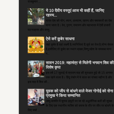
राजकुमार ...
ये 10 दैवीय वस्तुएं आज भी कहीं हैं, जानिए
रहस्य...
भारत देश को योग, ध्यान, अध्यात्म, रहस्य और चमत्कारों का देश
माना जाता है। वेद, पुराण, रामायण और महाभारत में ऐसी हजारों
घटनाक्रम और वस्तु...
ऐसे करें कुबेर साधना
जहां कुबेर है­ वहां लक्ष्मी है,नवनिधियां हैं,सूर्य का तेज है,योग्य सेवक
है,इसीलिए तो कुबेर का स्थान ब्रह्मा,विष्णु,महेश के समकक्ष माना
ग...
सावन 2019: महामंत्र से मिलेगी भगवान शिव की
विशेष कृपा
इस वर्ष 17 जुलाई से श्रावण माह की शुरुआत हुई जो 15 अगस्त
तक रहने वाला है। हिंदू पंचांग में ये साल का पांचवा महीना है और
इस माह में शिव की...
युवक को जीप से बांधने वाले मेजर गोगोई को सेना
प्रमुख ने किया सम्‍मानित
जम्मू-कश्मीर में चुनाव ड्यूटी पर जा रहे अद्धसैनिक बलों की सुरक्षा
के लिए एक स्थानीय व्यक्ति को कवच के तौर पर जीप पर बांधने के
लिए चर्चा ...