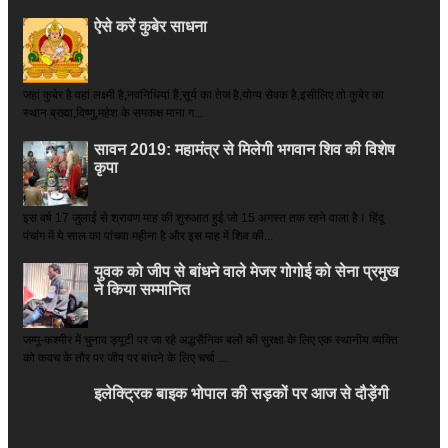
ऐसे करें कुबेर साधना
जहां कुबेर है­ वहां लक्ष्मी है,नवनिधियां हैं,सूर्य का तेज है,योग्य सेवक है,इसीलिए तो कुबेर का
स्थान ब्रह्मा,विष्णु,महेश के समकक्ष माना ग...
सावन 2019: महामंत्र से मिलेगी भगवान शिव की विशेष
कृपा
इस वर्ष 17 जुलाई से श्रावण माह की शुरुआत हुई जो 15 अगस्त तक रहने वाला है। हिंदू
पंचांग में ये साल का पांचवा महीना है और इस माह में शिव की...
युवक को जीप से बांधने वाले मेजर गोगोई को सेना प्रमुख
ने किया सम्‍मानित
जम्मू-कश्मीर में चुनाव ड्यूटी पर जा रहे अद्धसैनिक बलों की सुरक्षा के लिए एक स्थानीय व्यक्ति
को कवच के तौर पर जीप पर बांधने के लिए चर्चा ...
इलेक्ट्रिक बाइक भोपाल की सड़कों पर आज से दौड़ेंगी