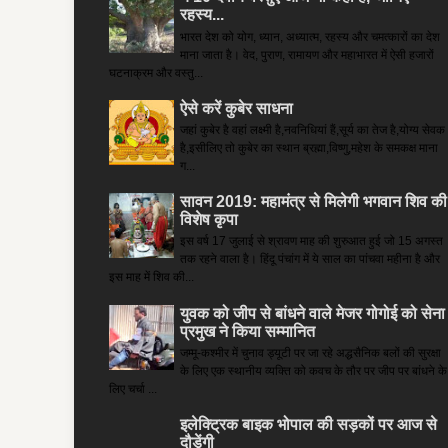
रहस्य...
भारत देश को योग, ध्यान, अध्यात्म, रहस्य और चमत्कारों का देश
माना जाता है। वेद, पुराण, रामायण और महाभारत में ऐसी हजारों
घटनाक्रम और वस्तु...
ऐसे करें कुबेर साधना
जहां कुबेर है­ वहां लक्ष्मी है,नवनिधियां हैं,सूर्य का तेज है,योग्य सेवक
है,इसीलिए तो कुबेर का स्थान ब्रह्मा,विष्णु,महेश के समकक्ष माना
ग...
सावन 2019: महामंत्र से मिलेगी भगवान शिव की
विशेष कृपा
इस वर्ष 17 जुलाई से श्रावण माह की शुरुआत हुई जो 15 अगस्त
तक रहने वाला है। हिंदू पंचांग में ये साल का पांचवा महीना है और
इस माह में शिव की...
युवक को जीप से बांधने वाले मेजर गोगोई को सेना
प्रमुख ने किया सम्‍मानित
जम्मू-कश्मीर में चुनाव ड्यूटी पर जा रहे अद्धसैनिक बलों की सुरक्षा
के लिए एक स्थानीय व्यक्ति को कवच के तौर पर जीप पर बांधने के
लिए चर्चा ...
इलेक्ट्रिक बाइक भोपाल की सड़कों पर आज से
दौड़ेंगी