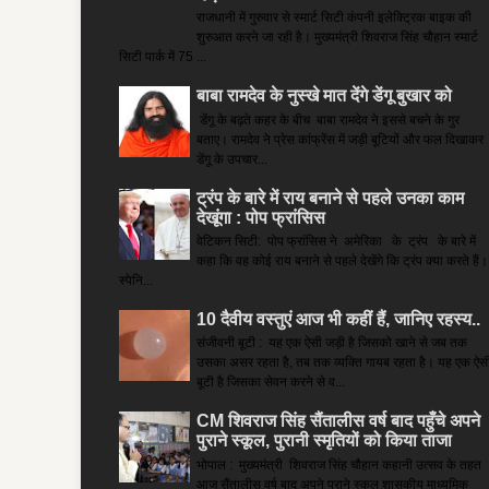
राजधानी में गुरुवार से स्मार्ट सिटी कंपनी इलेक्ट्रिक बाइक की
शुरुआत करने जा रही है। मुख्यमंत्री शिवराज सिंह चौहान स्मार्ट
सिटी पार्क में 75 ...
बाबा रामदेव के नुस्खे मात देंगे डेंगू बुखार को
डेंगू के बढ़ते कहर के बीच बाबा रामदेव ने इससे बचने के गुर
बताए। रामदेव ने प्रेस कांफ्रेंस में जड़ी बूटियों और फल दिखाकर
डेंगू के उपचार...
ट्रंप के बारे में राय बनाने से पहले उनका काम
देखूंगा : पोप फ्रांसिस
वेटिकन सिटी: पोप फ्रांसिस ने अमेरिका के ट्रंप के बारे में
कहा कि वह कोई राय बनाने से पहले देखेंगे कि ट्रंप क्या करते हैं।
स्पेनि...
10 दैवीय वस्तुएं आज भी कहीं हैं, जानिए रहस्य..
संजीवनी बूटी : यह एक ऐसी जड़ी है जिसको खाने से जब तक
उसका असर रहता है, तब तक व्यक्ति गायब रहता है। यह एक ऐस
बूटी है जिसका सेवन करने से व...
CM शिवराज सिंह सैंतालीस वर्ष बाद पहुँचे अपने
पुराने स्कूल, पुरानी स्मृतियों को किया ताजा
भोपाल : मुख्यमंत्री शिवराज सिंह चौहान कहानी उत्सव के तहत
आज सैंतालीस वर्ष बाद अपने पुराने स्कूल शासकीय माध्यमिक