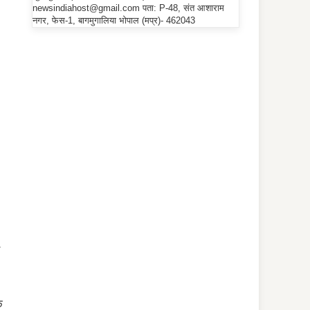
newsindiahost@gmail.com पता: P-48, संत आशाराम
नगर, फेस-1, बागमुगालिया भोपाल (मप्र)- 462043
क