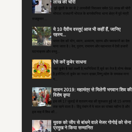
लाख की चोरी
पूर्व मूंत्री के घर से 2 लायसेंसी रिवाल्वर समेत 50 लाख की चोरी
भोपाल: राजधानी भोपाल के बागसेवनिया थाना क्षेत्र में पूर्व मंत्री
राजकुमार ...
ये 10 दैवीय वस्तुएं आज भी कहीं हैं, जानिए
रहस्य...
भारत देश को योग, ध्यान, अध्यात्म, रहस्य और चमत्कारों का देश
माना जाता है। वेद, पुराण, रामायण और महाभारत में ऐसी हजारों
घटनाक्रम और वस्तु...
ऐसे करें कुबेर साधना
जहां कुबेर है­ वहां लक्ष्मी है,नवनिधियां हैं,सूर्य का तेज है,योग्य सेवक
है,इसीलिए तो कुबेर का स्थान ब्रह्मा,विष्णु,महेश के समकक्ष माना
ग...
सावन 2019: महामंत्र से मिलेगी भगवान शिव की
विशेष कृपा
इस वर्ष 17 जुलाई से श्रावण माह की शुरुआत हुई जो 15 अगस्त
तक रहने वाला है। हिंदू पंचांग में ये साल का पांचवा महीना है और
इस माह में शिव की...
युवक को जीप से बांधने वाले मेजर गोगोई को सेना
प्रमुख ने किया सम्‍मानित