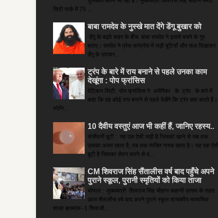
शुरुआत करने जा रही है। मुख्यमंत्री शिवराज सिंह चौहान स्मार्ट
सिटी पार्क में 75 ...
बाबा रामदेव के नुस्खे मात देंगे डेंगू बुखार को
डेंगू के बढ़ते कहर के बीच बाबा रामदेव ने इससे बचने के गुर
बताए। रामदेव ने प्रेस कांफ्रेंस में जड़ी बूटियों और फल दिखाकर
डेंगू के उपचार...
ट्रंप के बारे में राय बनाने से पहले उनका काम
देखूंगा : पोप फ्रांसिस
वेटिकन सिटी: पोप फ्रांसिस ने अमेरिका के ट्रंप के बारे में
कहा कि वह कोई राय बनाने से पहले देखेंगे कि ट्रंप क्या करते हैं।
स्पेनि...
10 दैवीय वस्तुएं आज भी कहीं हैं, जानिए रहस्य..
संजीवनी बूटी : यह एक ऐसी जड़ी है जिसको खाने से जब तक
उसका असर रहता है, तब तक व्यक्ति गायब रहता है। यह एक ऐस
बूटी है जिसका सेवन करने से व...
CM शिवराज सिंह सैंतालीस वर्ष बाद पहुँचे अपने
पुराने स्कूल, पुरानी स्मृतियों को किया ताजा
भोपाल : मुख्यमंत्री शिवराज सिंह चौहान कहानी उत्सव के तहत
आज सैंतालीस वर्ष बाद अपने पुराने स्कूल शासकीय माध्यमिक
शाला क्रमांक -1 शिवाजी...