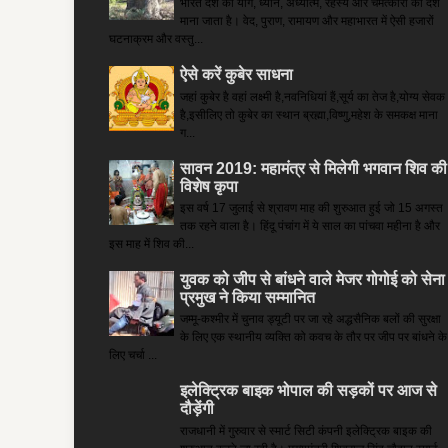
भारत देश को योग, ध्यान, अध्यात्म, रहस्य और चमत्कारों का देश
माना जाता है। वेद, पुराण, रामायण और महाभारत में ऐसी हजारों
घटनाक्रम और वस्तु...
ऐसे करें कुबेर साधना
जहां कुबेर है­ वहां लक्ष्मी है,नवनिधियां हैं,सूर्य का तेज है,योग्य सेवक
है,इसीलिए तो कुबेर का स्थान ब्रह्मा,विष्णु,महेश के समकक्ष माना
ग...
सावन 2019: महामंत्र से मिलेगी भगवान शिव की
विशेष कृपा
इस वर्ष 17 जुलाई से श्रावण माह की शुरुआत हुई जो 15 अगस्त
तक रहने वाला है। हिंदू पंचांग में ये साल का पांचवा महीना है और
इस माह में शिव की...
युवक को जीप से बांधने वाले मेजर गोगोई को सेना
प्रमुख ने किया सम्‍मानित
जम्मू-कश्मीर में चुनाव ड्यूटी पर जा रहे अद्धसैनिक बलों की सुरक्षा
के लिए एक स्थानीय व्यक्ति को कवच के तौर पर जीप पर बांधने के
लिए चर्चा ...
इलेक्ट्रिक बाइक भोपाल की सड़कों पर आज से
दौड़ेंगी
राजधानी में गुरुवार से स्मार्ट सिटी कंपनी इलेक्ट्रिक बाइक की