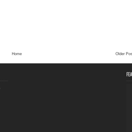
Home
Older Pos
FE
0